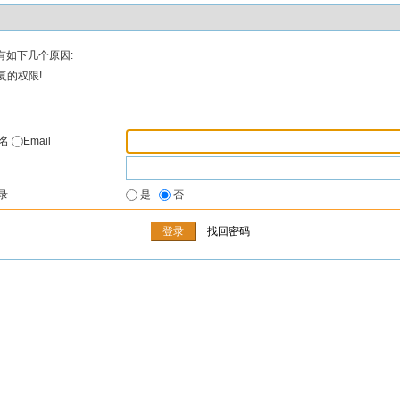
有如下几个原因:
复的权限!
户名
Email
录
是
否
找回密码