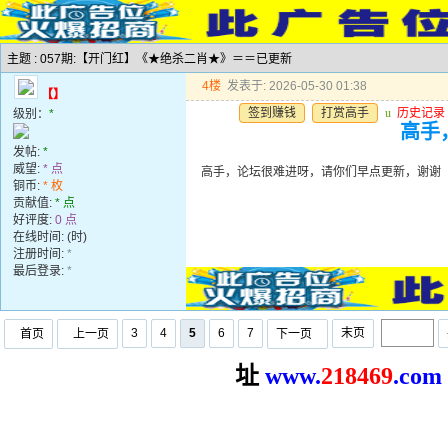
主题 : 057期:【开门红】《★绝杀二肖★》＝＝已更新
4楼
发表于: 2026-05-30 01:38
【】
签到赚钱
打赏高手
u
历史记录
级别：
*
高手
发帖:
*
威望:
* 点
高手，论坛很难进呀，请你们早点更新，谢谢
铜币:
* 枚
贡献值:
* 点
好评度:
0 点
在线时间: (时)
注册时间:
*
最后登录:
*
3
4
5
6
7
末页
首页
上一页
下一页
址
www.
2
18469
.com