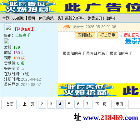
主题 : 058期:【聪明一休③绝杀一头】赢钱的好料，免费公开！劲料！
地板
发表于: 2026-05-30 01:38
【经典玄机】
签到赚钱
打赏高手
u
历史记录
级别：
二级高手
最崇
发帖:
179
威望:
180 点
最崇拜的高手 最崇拜的高手 最崇拜的高手
铜币:
180 枚
贡献值:
0 点
好评度:
0 点
在线时间: 1(时)
注册时间:
2025-04-12
最后登录:
2026-08-07
2
3
4
5
6
7
末页
首页
上一页
下一页
址
www.
2
18469
.com