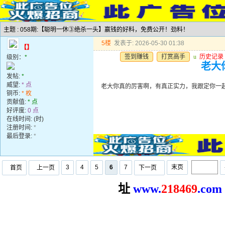
主题 : 058期:【聪明一休③绝杀一头】赢钱的好料，免费公开！劲料！
5楼
发表于: 2026-05-30 01:38
【】
签到赚钱
打赏高手
u
历史记录
级别：
*
老大
发帖:
*
威望:
* 点
老大你真的厉害啊，有真正实力，我跟定你一
铜币:
* 枚
贡献值:
* 点
好评度:
0 点
在线时间: (时)
注册时间:
*
最后登录:
*
3
4
5
6
7
末页
首页
上一页
下一页
址
www.
2
18469
.com