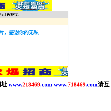
列表
|
关闭本页
片，感谢你的无私
址
请互
www.
2
18469
.com
www.
718469
.com