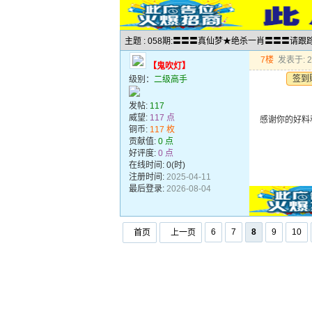
主题 : 058期:〓〓〓真仙梦★绝杀一肖〓〓〓请跟
7楼
发表于: 20
【鬼吹灯】
签到
级别：
二级高手
发帖:
117
威望:
117 点
感谢你的好料
铜币:
117 枚
贡献值:
0 点
好评度:
0 点
在线时间: 0(时)
注册时间:
2025-04-11
最后登录:
2026-08-04
6
7
8
9
10
首页
上一页