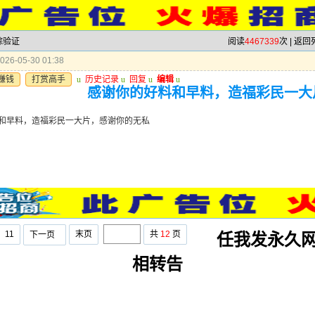
踪验证
阅读
4467339
次 |
返回
26-05-30 01:38
赚钱
打赏高手
u
历史记录
u
回复
u
编辑
u
感谢你的好料和早料，造福彩民一大
和早料，造福彩民一大片，感谢你的无私
11
末页
共
12
页
下一页
任我发永久网
相转告