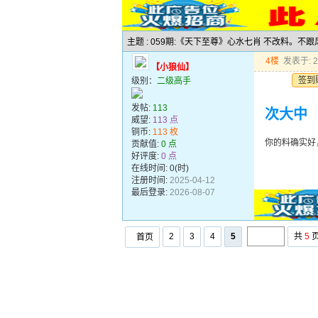
主题 : 059期:《天下至尊》心水七肖 不改料。不
4楼
发表于: 20
【小狼仙】
签到
级别：
二级高手
发帖:
113
次大中
威望:
113 点
铜币:
113 枚
你的料确实好
贡献值:
0 点
好评度:
0 点
在线时间: 0(时)
注册时间:
2025-04-12
最后登录:
2026-08-07
2
3
4
5
共
5
首页