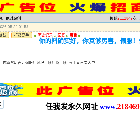
跟风。绝对原创
阅读
2112849
次 |
26-05-31 01:53
赚钱
打赏高手
u
历史记录
u
回复
u
编辑
u
你的料确实好，你真够厉害，佩服！
，你真够厉害，佩服！佩服！顶！顶！顶_高手又再次大中
页
任我发永久网址
www.
2
18469