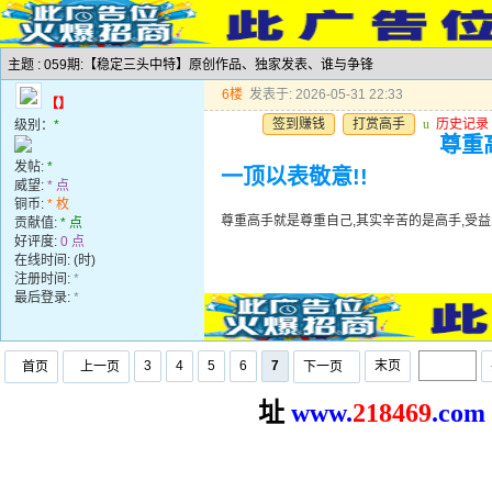
主题 : 059期:【稳定三头中特】原创作品、独家发表、谁与争锋
6楼
发表于: 2026-05-31 22:33
【】
签到赚钱
打赏高手
u
历史记录
级别：
*
尊重
发帖:
*
一顶以表敬意!!
威望:
* 点
铜币:
* 枚
尊重高手就是尊重自己,其实辛苦的是高手,受益
贡献值:
* 点
好评度:
0 点
在线时间: (时)
注册时间:
*
最后登录:
*
3
4
5
6
7
末页
首页
上一页
下一页
址
www.
2
18469
.com