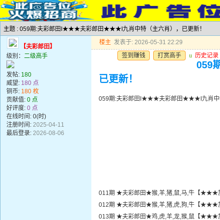
主题 : 059期:夫彩郎田I★★★夫彩郎田★★★I九肖中特（主六肖），已更新！
楼主
发表于: 2026-05-31 22:29
【夫彩郎田】
签到赚钱
打赏高手
u
历史记录
级别：
二级高手
05
发帖:
180
已更新！
威望:
180 点
铜币:
180 枚
059期:夫彩郎田I★★★夫彩郎田★★★I九
贡献值:
0 点
好评度:
0 点
在线时间: 0(时)
注册时间:
2025-04-11
最后登录:
2026-08-06
011期 ★夫彩郎田★猴,羊,猪,鼠,马,牛【★★★
012期 ★夫彩郎田★猴,羊,猪,虎,狗,牛【★★★
013期 ★夫彩郎田★鸡,虎,羊,龙,猴,鼠【★★★