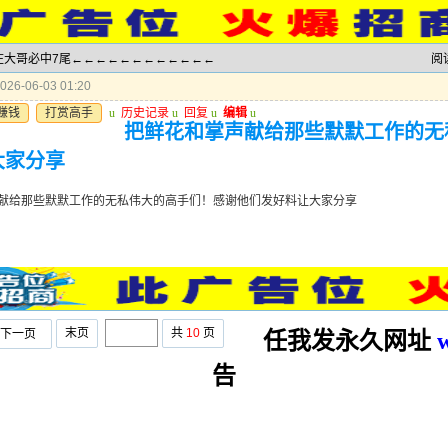
灭庄大哥必中7尾←←←←←←←←←←←←
阅
26-06-03 01:20
赚钱
打赏高手
u
历史记录
u
回复
u
编辑
u
把鲜花和掌声献给那些默默工作的无
大家分享
献给那些默默工作的无私伟大的高手们！感谢他们发好料让大家分享
末页
共
10
页
下一页
任我发永久网址
告