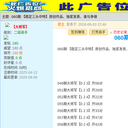
主题 : 060期:【稳定三头中特】原创作品、独家发表、谁与争锋
楼主
发表于: 2026-06-03 22:48
【大将军】
签到赚钱
打赏高手
u
历史记录
级别：
二级高手
06
发帖:
180
威望:
180 点
060期:【稳定三头中特】原创作品、独家发表
铜币:
180 枚
贡献值:
0 点
好评度:
0 点
在线时间: 0(时)
注册时间:
2025-04-12
最后登录:
2026-08-06
049期大将军【0 2 3】开08对
051期大将军【1 2 3】开28对
052期大将军【1 2 4】开22对
055期大将军【0 2 3】开08对
056期大将军【1 2 3】开33对
057期大将军【1 2 4】开47对
058期大将军【0 2 4】开42对