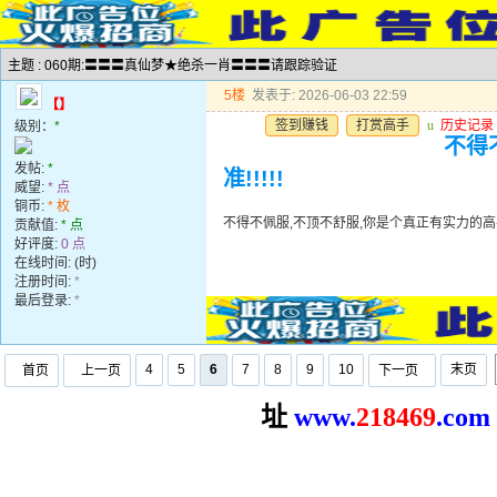
主题 : 060期:〓〓〓真仙梦★绝杀一肖〓〓〓请跟踪验证
5楼
发表于: 2026-06-03 22:59
【】
签到赚钱
打赏高手
u
历史记录
级别：
*
不得
发帖:
*
准!!!!!
威望:
* 点
铜币:
* 枚
不得不佩服,不顶不舒服,你是个真正有实力的高手,
贡献值:
* 点
好评度:
0 点
在线时间: (时)
注册时间:
*
最后登录:
*
4
5
6
7
8
9
10
末页
首页
上一页
下一页
址
www.
2
18469
.com