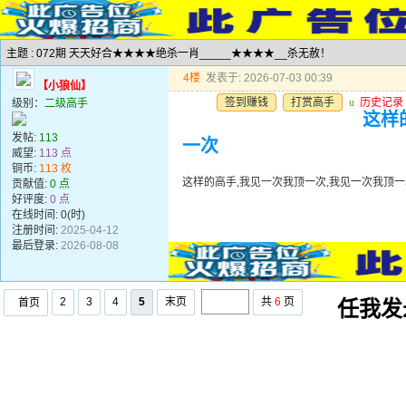
主题 : 072期 天天好合★★★★绝杀一肖_____★★★★__杀无赦！
4楼
发表于: 2026-07-03 00:39
【小狼仙】
签到赚钱
打赏高手
u
历史记录
级别：
二级高手
这样
发帖:
113
一次
威望:
113 点
铜币:
113 枚
这样的高手,我见一次我顶一次,我见一次我顶一
贡献值:
0 点
好评度:
0 点
在线时间: 0(时)
注册时间:
2025-04-12
最后登录:
2026-08-08
2
3
4
5
末页
共
6
页
首页
任我发