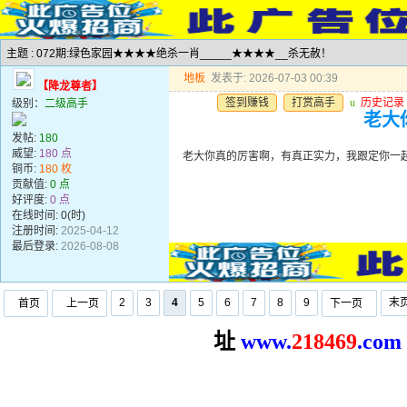
主题 : 072期:绿色家园★★★★绝杀一肖_____★★★★__杀无赦！
地板
发表于: 2026-07-03 00:39
【降龙尊者】
签到赚钱
打赏高手
u
历史记录
级别：
二级高手
老大
发帖:
180
威望:
180 点
老大你真的厉害啊，有真正实力，我跟定你一
铜币:
180 枚
贡献值:
0 点
好评度:
0 点
在线时间: 0(时)
注册时间:
2025-04-12
最后登录:
2026-08-08
2
3
4
5
6
7
8
9
末
首页
上一页
下一页
址
www.
2
18469
.com