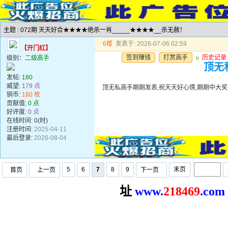
主题 : 072期 天天好合★★★★绝杀一肖_____★★★★__杀无赦！
6楼
发表于: 2026-07-06 02:59
【开门红】
签到赚钱
打赏高手
u
历史记录
级别：
二级高手
顶无
发帖:
180
威望:
179 点
顶无私高手期期发表,祝天天好心情,期期中大奖
铜币:
180 枚
贡献值:
0 点
好评度:
0 点
在线时间: 0(时)
注册时间:
2025-04-11
最后登录:
2026-08-04
5
6
7
8
9
末页
首页
上一页
下一页
址
www.
2
18469
.com