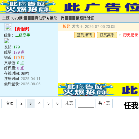
主题 : 073期:〓〓〓真仙梦★绝杀一肖〓〓〓请跟踪验证
板凳
发表于: 2026-07-06 23:05
【真仙梦】
签到赚钱
打赏高手
u
历史记录
级别：
二级高手
发帖:
179
威望:
179 点
铜币:
179 枚
贡献值:
0 点
好评度:
0 点
在线时间: 0(时)
注册时间:
2025-04-11
最后登录:
2026-08-06
2
3
4
5
6
末页
共
7
页
首页
任我