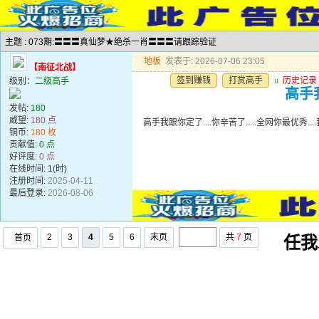
主题 : 073期:〓〓〓真仙梦★绝杀一肖〓〓〓请跟踪验证
地板
发表于: 2026-07-06 23:05
【南征北战】
签到赚钱
打赏高手
u
历史记录
级别：
二级高手
高手我
发帖:
180
威望:
180 点
高手我跟你定了....你辛苦了.....全网你最优秀..
铜币:
180 枚
贡献值:
0 点
好评度:
0 点
在线时间: 1(时)
注册时间:
2025-04-11
最后登录:
2026-08-06
2
3
4
5
6
末页
共
7
页
首页
任我