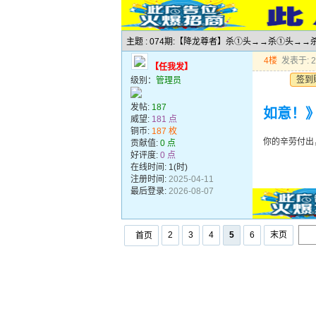
主题 : 074期:【降龙尊者】杀①头→→杀①头
4楼
发表于: 20
【任我发】
签到
级别：
管理员
发帖:
187
如意！
威望:
181 点
铜币:
187 枚
你的辛劳付出
贡献值:
0 点
好评度:
0 点
在线时间: 1(时)
注册时间:
2025-04-11
最后登录:
2026-08-07
2
3
4
5
6
末页
首页