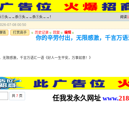
→→杀①头→→杀①头→→杀①头→→！
阅读
1
26-07-08 00:50
赚钱
打赏高手
u
历史记录
u
回复
u
编辑
u
你的辛劳付出，无限感激，千言万语
》
，无限感激，千言万语汇一语《好人一生平安，万事如意！》
共
7
页
任我发永久网址
www.
2
18