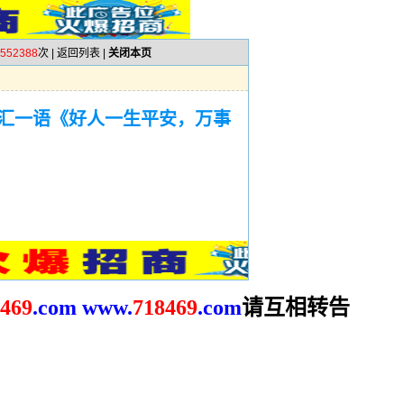
552388
次 |
返回列表
|
关闭本页
汇一语《好人一生平安，万事
请互相转告
469
.com
www.
718469
.com