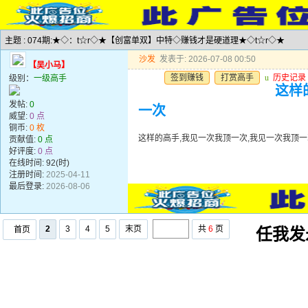
主题 : 074期:★◇：t☆r◇★【创富单双】中特◇赚钱才是硬道理★◇t☆r◇★
沙发
发表于: 2026-07-08 00:50
【吴小马】
签到赚钱
打赏高手
u
历史记录
级别：
一级高手
这样
发帖:
0
一次
威望:
0 点
铜币:
0 枚
这样的高手,我见一次我顶一次,我见一次我顶一
贡献值:
0 点
好评度:
0 点
在线时间: 92(时)
注册时间:
2025-04-11
最后登录:
2026-08-06
2
3
4
5
末页
共
6
页
首页
任我发