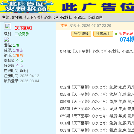
主题 : 074期:《天下至尊》心水七肖 不改料。不跟风。绝对原创
楼主
发表于: 2026-07-07 23:29
【天下至尊】
签到赚钱
打赏高手
u
历史记录
级别：
二级高手
07
发帖:
179
威望:
179 点
074期:《天下至尊》心水七肖 不改料。不跟
铜币:
179 枚
贡献值:
0 点
好评度:
0 点
在线时间: 0(时)
注册时间:
2025-04-12
最后登录:
2026-08-04
052期《天下至尊》心水七肖：蛇,猪,龙,虎,鸡,
055期《天下至尊》心水七肖：猴,猪,羊,鸡,蛇,
056期《天下至尊》心水七肖：兔,狗,羊,虎,鼠,
058期《天下至尊》心水七肖：龙,马,牛,虎,蛇,羊
059期《天下至尊》心水七肖：猴,猪,羊,虎,鼠,鸡
061期《天下至尊》心水七肖：兔,狗,蛇,猴,鸡,
063期《天下至尊》心水七肖：猪,虎,蛇,兔,鼠,龙